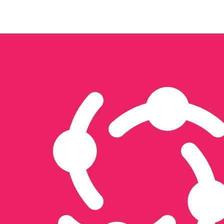
Triển khai quảng cáo đa nền tảng
Thiết kế website & SEO
Thiết kế ấn phẩm truyền thông
Thương mại điện tử
Tổ chức sự kiện & activation
Seeding
Gửi