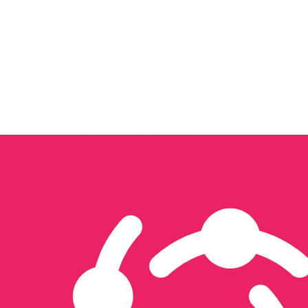
Tôi quan tâm đến...
Xây dựng nội dung & Quản trị Facebook
Xây dựng Nội dung & Vận hành TikTok
Sản xuất hình ảnh & video
Triển khai quảng cáo đa nền tảng
Thiết kế website & SEO
Thiết kế ấn phẩm truyền thông
Thương mại điện tử
Tổ chức sự kiện & activation
Seeding
Gửi