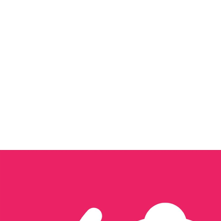
Tôi quan tâm đến...
Xây dựng nội dung & Quản trị Facebook
Xây dựng Nội dung & Vận hành TikTok
Sản xuất hình ảnh & video
Triển khai quảng cáo đa nền tảng
Thiết kế website & SEO
Thiết kế ấn phẩm truyền thông
Thương mại điện tử
Tổ chức sự kiện & activation
Seeding
Gửi