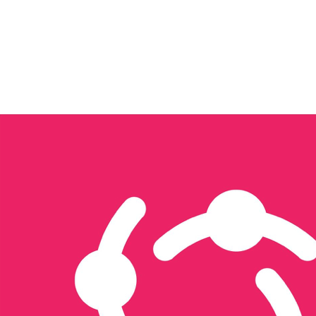
Tôi quan tâm đến...
Xây dựng nội dung & Quản trị Facebook
Xây dựng Nội dung & Vận hành TikTok
Sản xuất hình ảnh & video
Triển khai quảng cáo đa nền tảng
Thiết kế website & SEO
Thiết kế ấn phẩm truyền thông
Thương mại điện tử
Tổ chức sự kiện & activation
Seeding
Gửi