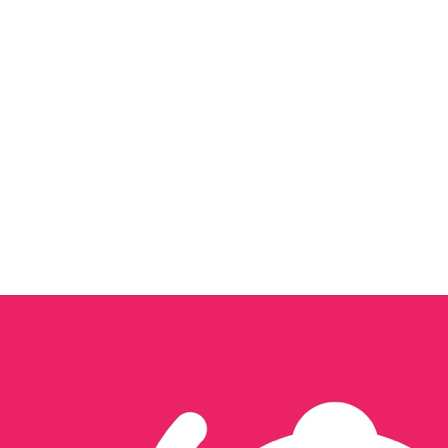
Tôi quan tâm đến...
Xây dựng nội dung & Quản trị Facebook
Xây dựng Nội dung & Vận hành TikTok
Sản xuất hình ảnh & video
Triển khai quảng cáo đa nền tảng
Thiết kế website & SEO
Thiết kế ấn phẩm truyền thông
Thương mại điện tử
Tổ chức sự kiện & activation
Seeding
Gửi