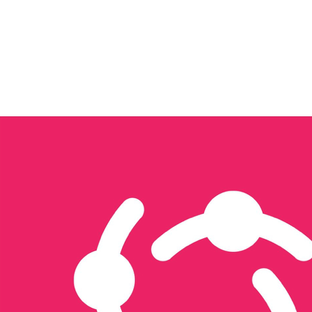
Tôi quan tâm đến...
Xây dựng nội dung & Quản trị Facebook
Xây dựng Nội dung & Vận hành TikTok
Sản xuất hình ảnh & video
Triển khai quảng cáo đa nền tảng
Thiết kế website & SEO
Thiết kế ấn phẩm truyền thông
Thương mại điện tử
Tổ chức sự kiện & activation
Seeding
Gửi