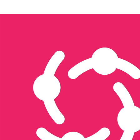
Xây dựng nội dung & Quản trị Facebook
Xây dựng Nội dung & Vận hành 
Thương mại điện tử
Tổ chức sự kiện & activation
Seeding
Gửi