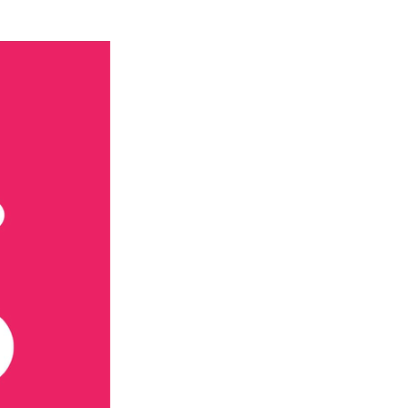
TikTok
Sản xuất hình ảnh & video
Triển khai quảng cáo đa nền tảng
Th