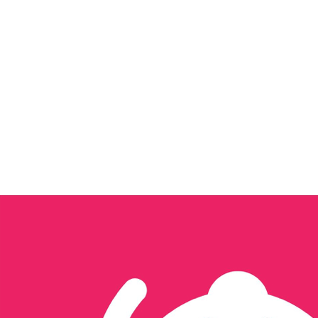
Tôi quan tâm đến...
Xây dựng nội dung & Quản trị Facebook
Xây dựng Nội dung & Vận hành 
Thương mại điện tử
Tổ chức sự kiện & activation
Seeding
Gửi