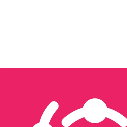
Tôi quan tâm đến...
Xây dựng nội dung & Quản trị Facebook
Xây dựng Nội dung & Vận hành 
Thương mại điện tử
Tổ chức sự kiện & activation
Seeding
Gửi