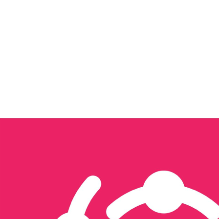
Tôi quan tâm đến...
Xây dựng nội dung & Quản trị Facebook
Xây dựng Nội dung & Vận hành TikTok
Sản xuất hình ảnh & video
Triển khai quảng cáo đa nền tảng
Thiết kế website & SEO
Thiết kế ấn phẩm truyền thông
Thương mại điện tử
Tổ chức sự kiện & activation
Seeding
Gửi