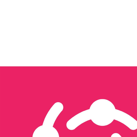
Tôi quan tâm đến...
Xây dựng nội dung & Quản trị Facebook
Xây dựng Nội dung & Vận hành TikTok
Sản xuất hình ảnh & video
Triển khai quảng cáo đa nền tảng
Thiết kế website & SEO
Thiết kế ấn phẩm truyền thông
Thương mại điện tử
Tổ chức sự kiện & activation
Seeding
Gửi