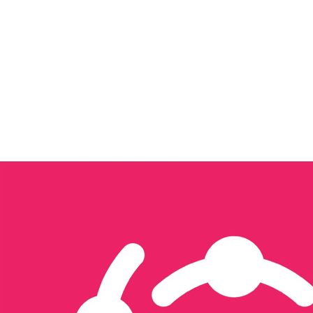
Tôi quan tâm đến...
Xây dựng nội dung & Quản trị Facebook
Xây dựng Nội dung & Vận hành TikTok
Sản xuất hình ảnh & video
Triển khai quảng cáo đa nền tảng
Thiết kế website & SEO
Thiết kế ấn phẩm truyền thông
Thương mại điện tử
Tổ chức sự kiện & activation
Seeding
Gửi