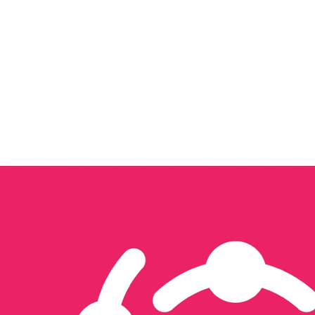
Tôi quan tâm đến...
Xây dựng nội dung & Quản trị Facebook
Xây dựng Nội dung & Vận hành TikTok
Sản xuất hình ảnh & video
Triển khai quảng cáo đa nền tảng
Thiết kế website & SEO
Thiết kế ấn phẩm truyền thông
Thương mại điện tử
Tổ chức sự kiện & activation
Seeding
Gửi