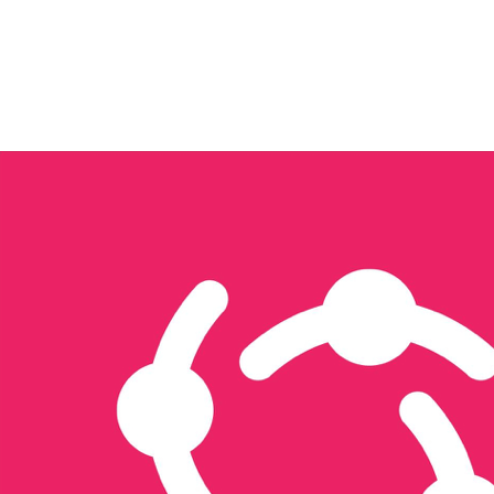
Tôi quan tâm đến...
Xây dựng nội dung & Quản trị Facebook
Xây dựng Nội dung & Vận hành TikTok
Sản xuất hình ảnh & video
Triển khai quảng cáo đa nền tảng
Thiết kế website & SEO
Thiết kế ấn phẩm truyền thông
Thương mại điện tử
Tổ chức sự kiện & activation
Seeding
Gửi