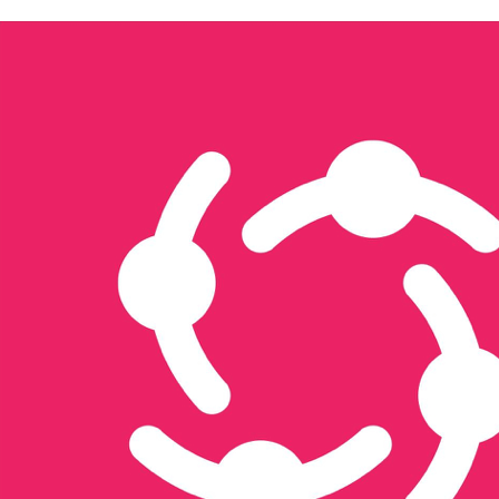
Tổ chức sự kiện & activation
Seeding
Gửi